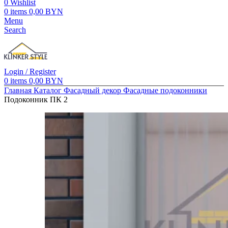
0
Wishlist
0
items
0,00
BYN
Menu
Search
Login / Register
0
items
0,00
BYN
Главная
Каталог
Фасадный декор
Фасадные подоконники
Подоконник ПК 2